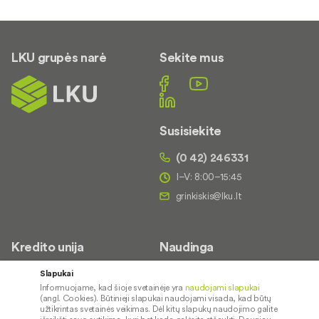
LKU grupės narė
Sekite mus
Susisiekite
(0 42) 246331
I–V: 8:00–15:45
Kredito unija
Naudinga
Apie mus
Saugus paslaugų naudojimas
Slapukai
Informuojame, kad šioje svetainėje yra
naudojami slapukai
Kontaktai
Palūkanų normos
(angl. Cookies). Būtinieji slapukai naudojami visada, kad būtų
Karjera
Paslaugų teikimo sąlygos ir
užtikrintas svetainės veikimas. Dėl kitų slapukų naudojimo galite