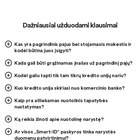
Dažniausiai užduodami klausimai
Kas yra pagrindinis pajus bei stojamasis mokestis ir
kodėl būtina juos įsigyti?
Kada gali būti grąžinamas įnašas už pagrindinį pajų?
Kodėl galiu tapti tik tam tikrų kredito unijų nariu?
Kuo kredito unija skiriasi nuo komercinio banko?
Kaip yra atliekamas nuotolinis tapatybės
nustatymas?
Ką reikia žinoti apie nuotolinę narystę?
Ar visos „Smart-ID“ paskyros tinka narystės
duomenų patvirtinimui?