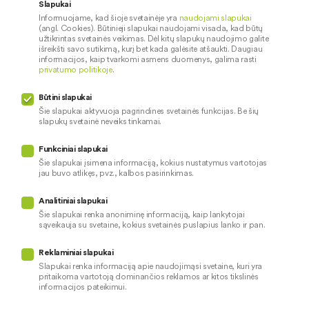
Apie mus
Saugus paslaugų naudojimas
Slapukai
Informuojame, kad šioje svetainėje yra
naudojami slapukai
Kontaktai
Palūkanų normos
(angl. Cookies). Būtinieji slapukai naudojami visada, kad būtų
Karjera
Paslaugų teikimo sąlygos ir
užtikrintas svetainės veikimas. Dėl kitų slapukų naudojimo galite
išreikšti savo sutikimą, kurį bet kada galėsite atšaukti. Daugiau
įkainiai
Socialinė atsakomybė
informacijos, kaip tvarkomi asmens duomenys, galima rasti
privatumo politikoje
.
Kredito tarpininkai
Paslaugų sutrikimai
Būtini slapukai
Pranešėjų apsauga
Šie slapukai aktyvuoja pagrindines svetainės funkcijas. Be šių
slapukų svetainė neveiks tinkamai.
Funkciniai slapukai
Mūsų veiklą prižiūri
Šie slapukai įsimena informaciją, kokius nustatymus vartotojas
jau buvo atlikęs, pvz., kalbos pasirinkimas.
Privatumo politika
Naudojami slapukai
Analitiniai slapukai
Pinigų plovimo prevencija
Šie slapukai renka anoniminę informaciją, kaip lankytojai
sąveikauja su svetaine, kokius svetainės puslapius lanko ir pan.
Skundų nagrinėjimas
© 2026 LKU kredito unijų grupė
Prieinamumo pareiškimas
Reklaminiai slapukai
Slapukai renka informaciją apie naudojimąsi svetaine, kuri yra
pritaikoma vartotoją dominančios reklamos ar kitos tikslinės
informacijos pateikimui.