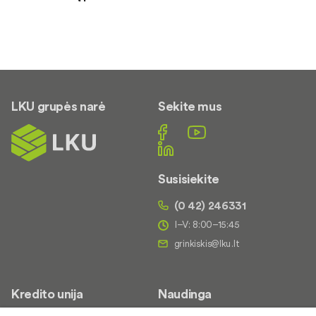
LKU grupės narė
Sekite mus
Susisiekite
(0 42) 246331
I–V: 8:00–15:45
Kredito unija
Naudinga