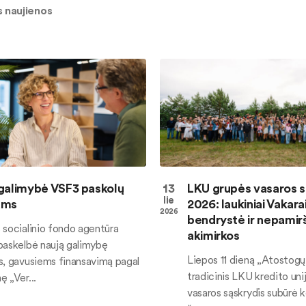
 naujienos
galimybė VSF3 paskolų
13
LKU grupės vasaros s
lie
ams
2026: laukiniai Vakarai
2026
bendrystė ir nepami
 socialinio fondo agentūra
akimirkos
paskelbė naują galimybę
Liepos 11 dieną „Atostogų
s, gavusiems finansavimą pagal
tradicinis LKU kredito uni
 „Ver...
vasaros sąskrydis subūrė ko