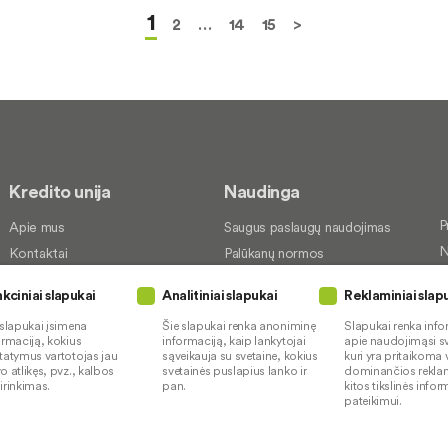
1
2
…
14
15
>
Kredito unija
Naudinga
P
Apie mus
Saugus paslaugų naudojimas
N
Kontaktai
Palūkanų normos
P
Karjera
Paslaugų teikimo sąlygos ir
kciniai slapukai
Analitiniai slapukai
Reklaminiai slap
įkainiai
S
Socialinė atsakomybė
Kredito tarpininkai
 slapukai įsimena
Šie slapukai renka anoniminę
Slapukai renka info
P
ormaciją, kokius
informaciją, kaip lankytojai
apie naudojimąsi sv
Paslaugų sutrikimai
tatymus vartotojas jau
sąveikauja su svetaine, kokius
kuri yra pritaikoma 
o atlikęs, pvz., kalbos
svetainės puslapius lanko ir
dominančios rekla
Pranešėjų apsauga
irinkimas.
pan.
kitos tikslinės info
pateikimui.