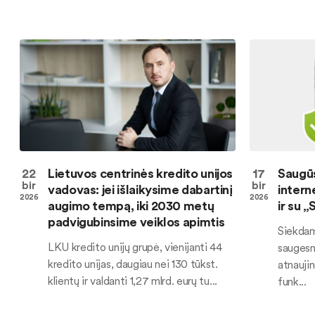
22
Lietuvos centrinės kredito unijos
17
Saugūs
bir
bir
vadovas: jei išlaikysime dabartinį
intern
2026
2026
augimo tempą, iki 2030 metų
ir su 
padvigubinsime veiklos apimtis
Siekdami
LKU kredito unijų grupė, vienijanti 44
saugesn
kredito unijas, daugiau nei 130 tūkst.
atnauji
klientų ir valdanti 1,27 mlrd. eurų tu...
funk...