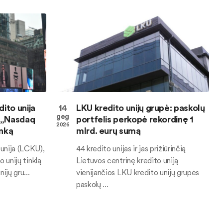
ito unija
14
LKU kredito unijų grupė: paskolų
geg
į „Nasdaq
portfelis perkopė rekordinę 1
2026
inką
mlrd. eurų sumą
 unija (LCKU),
44 kredito unijas ir jas prižiūrinčią
o unijų tinklą
Lietuvos centrinę kredito uniją
ijų gru...
vienijančios LKU kredito unijų grupės
paskolų ...