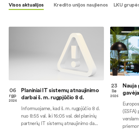
Visos aktualijos
Kredito unijos naujienos
LKU grupės
23
Nauja 
06
Planiniai IT sistemų atnaujinimo
lie
gavėj
rgp
darbai š. m. rugpjūčio 8 d.
2026
2026
Europos
Informuojame, kad š. m. rugpjūčio 8 d.
(ESFA) 
nuo 8:55 val. iki 16:05 val. dėl planinių
verslam
partnerių IT sistemų atnaujinimo da...
priemonę