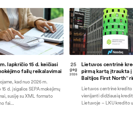
m. lapkričio 15 d. keičiasi
25
Lietuvos centrinė kred
geg
kėjimo failų reikalavimai
pirmą kartą įtraukta 
2026
Baltijos First North“ r
ojame, kad nuo 2026 m.
Lietuvos centrinė kredito
o 15 d. įsigalios SEPA mokėjimų
vienijanti didžiausią kredit
mai, susiję su XML formato
Lietuvoje – LKU kredito un
 fai...