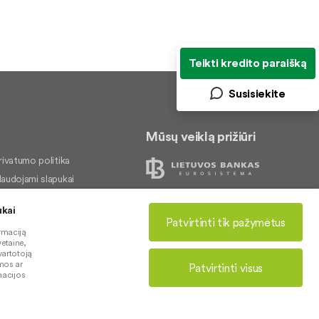
Teikti kredito paraišką
Susisiekite
Mūsų veiklą prižiūri
rivatumo politika
audojami slapukai
inigų plovimo prevencija
ukai
kundų nagrinėjimas
Patvirtinti tik pažymėtus
rmaciją
rieinamumo pareiškimas
© 2026 LKU kredito unijų grupė
etaine,
vartotoją
mos ar
Patvirtinti visus
rmacijos