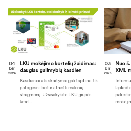
04
LKU mokėjimo kortelių žaidimas:
03
Nuo š. 
bir
bir
daugiau galimybių kasdien
XML mo
2026
2026
Kasdieniai atsiskaitymai gali tapti ne tik
Informu
patogesni, bet ir atnešti malonių
lapkriči
staigmenų. Užsisakykite LKU grupės
pakeiti
kred...
mokėjimo