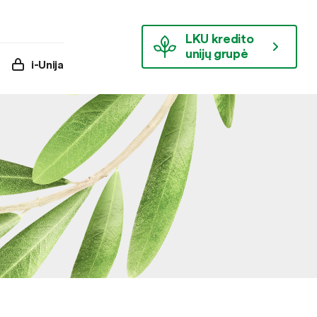
LKU kredito
unijų grupė
i-Unija