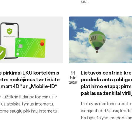
še...
 pirkimai LKU kortelėmis
11
Lietuvos centrinė kred
bir
ete: mokėjimus tvirtinkite
pradeda antrą obligac
2026
„Smart-ID“ ar „Mobile-ID“
platinimo etapą: pirm
paklausa ženkliai virši
 užtikrinti dar patogesnius ir
Lietuvos centrinė kredito
ius atsiskaitymus internetu,
vienijanti didžiausią kredit
nome saugių pirkimų internetu
Baltijos šalyse, pradeda ant