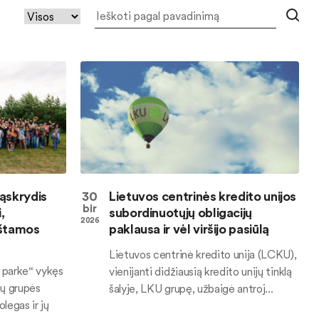
ąskrydis
30
Lietuvos centrinės kredito unijos
bir
,
subordinuotųjų obligacijų
2026
rštamos
paklausa ir vėl viršijo pasiūlą
Lietuvos centrinė kredito unija (LCKU),
 parke“ vykęs
vienijanti didžiausią kredito unijų tinklą
jų grupės
šalyje, LKU grupę, užbaigė antroj...
legas ir jų