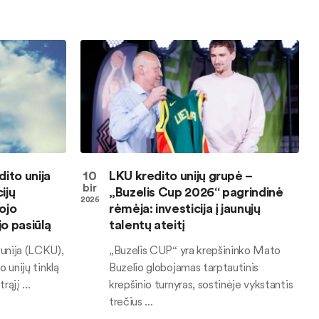
ito unija
10
LKU kredito unijų grupė –
bir
ijų
„Buzelis Cup 2026“ pagrindinė
2026
ojo
rėmėja: investicija į jaunųjų
jo pasiūlą
talentų ateitį
 unija (LCKU),
„Buzelis CUP“ yra krepšininko Mato
o unijų tinklą
Buzelio globojamas tarptautinis
rąjį ...
krepšinio turnyras, sostinėje vykstantis
trečius ...