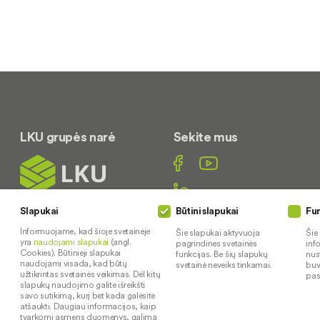
LKU grupės narė
Sekite mus
Slapukai
Būtini slapukai
Fun
Susisiekite
Informuojame, kad šioje svetainėje
Šie slapukai aktyvuoja
Šie
yra
naudojami slapukai
(angl.
pagrindines svetainės
inf
Cookies). Būtinieji slapukai
funkcijas. Be šių slapukų
nus
(0 42) 246331
naudojami visada, kad būtų
svetainė neveiks tinkamai.
buv
užtikrintas svetainės veikimas. Dėl kitų
pas
I–V: 8:00–15:45
slapukų naudojimo galite išreikšti
savo sutikimą, kurį bet kada galėsite
atšaukti. Daugiau informacijos, kaip
tvarkomi asmens duomenys, galima