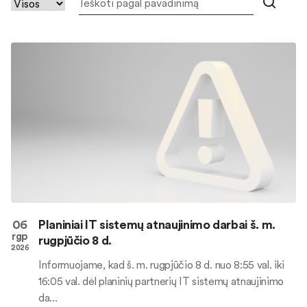
06
Planiniai IT sistemų atnaujinimo darbai š. m.
rgp
rugpjūčio 8 d.
2026
Informuojame, kad š. m. rugpjūčio 8 d. nuo 8:55 val. iki
16:05 val. dėl planinių partnerių IT sistemų atnaujinimo
da...