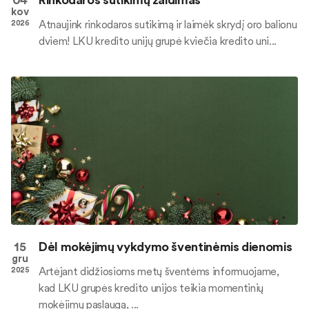
kov
Atnaujink rinkodaros sutikimą ir laimėk skrydį oro balionu
2026
dviem! LKU kredito unijų grupė kviečia kredito uni...
15
Dėl mokėjimų vykdymo šventinėmis dienomis
gru
Artėjant didžiosioms metų šventėms informuojame,
2025
kad LKU grupės kredito unijos teikia momentinių
mokėjimų paslaugą, ...