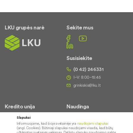
LKU grupės narė
Sekite mus
Susisiekite
(0 42) 246331
I–V: 8:00–15:45
Kredito unija
Naudinga
Apie mus
Saugus paslaugų naudojimas
Slapukai
Informuojame, kad šioje svetainėje yra
naudojami slapukai
Kontaktai
Palūkanų normos
(angl. Cookies). Būtinieji slapukai naudojami visada, kad būtų
Karjera
Paslaugų teikimo sąlygos ir
užtikrintas svetainės veikimas. Dėl kitų slapukų naudojimo galite