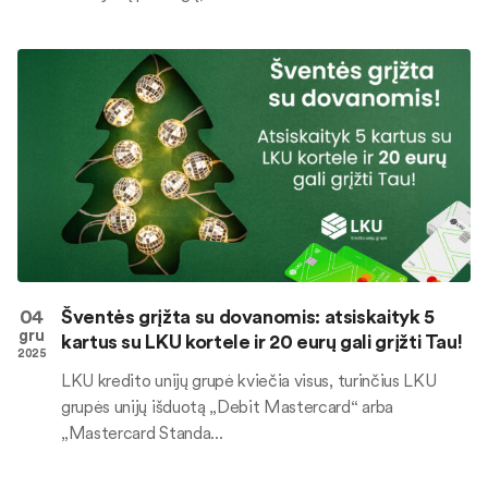
04
Šventės grįžta su dovanomis: atsiskaityk 5
gru
kartus su LKU kortele ir 20 eurų gali grįžti Tau!
2025
LKU kredito unijų grupė kviečia visus, turinčius LKU
grupės unijų išduotą „Debit Mastercard“ arba
„Mastercard Standa...